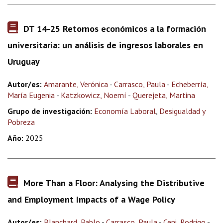
DT 14-25 Retornos económicos a la formación
universitaria: un análisis de ingresos laborales en
Uruguay
Autor/es:
Amarante, Verónica
-
Carrasco, Paula
-
Echeberría,
María Eugenia
-
Katzkowicz, Noemí
-
Querejeta, Martina
Grupo de investigación:
Economía Laboral
,
Desigualdad y
Pobreza
Año:
2025
More Than a Floor: Analysing the Distributive
and Employment Impacts of a Wage Policy
Autor/es:
Blanchard, Pablo
-
Carrasco, Paula
-
Ceni, Rodrigo
-