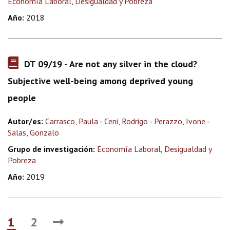
Economía Laboral
,
Desigualdad y Pobreza
Año:
2018
DT 09/19 - Are not any silver in the cloud?
Subjective well-being among deprived young
people
Autor/es:
Carrasco, Paula
-
Ceni, Rodrigo
-
Perazzo, Ivone
-
Salas, Gonzalo
Grupo de investigación:
Economía Laboral
,
Desigualdad y
Pobreza
Año:
2019
1
2