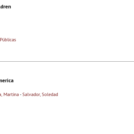
ldren
Públicas
merica
, Martina
-
Salvador, Soledad