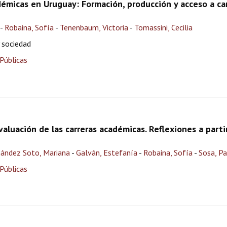
démicas en Uruguay: Formación, producción y acceso a ca
-
Robaina, Sofía
-
Tenenbaum, Victoria
-
Tomassini, Cecilia
 sociedad
Públicas
valuación de las carreras académicas. Reflexiones a part
nández Soto, Mariana
-
Galván, Estefanía
-
Robaina, Sofía
-
Sosa, P
Públicas