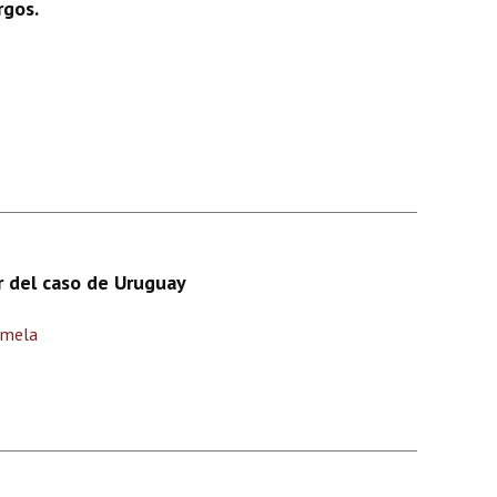
rgos.
ir del caso de Uruguay
amela