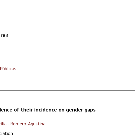
dren
Públicas
dence of their incidence on gender gaps
ilia
-
Romero, Agustina
ciation