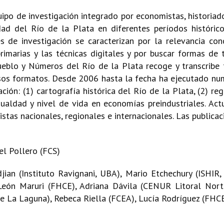
ipo de investigación integrado por economistas, historia
ad del Río de la Plata en diferentes períodos históricos
ades de investigación se caracterizan por la relevancia c
primarias y las técnicas digitales y por buscar formas de
ueblo y Números del Río de la Plata recoge y transcribe 
sos formatos. Desde 2006 hasta la fecha ha ejecutado num
ación: (1) cartografía histórica del Río de la Plata, (2) 
igualdad y nivel de vida en economías preindustriales. Ac
istas nacionales, regionales e internacionales. Las publica
el Pollero (FCS)
djian (Instituto Ravignani, UBA), Mario Etchechury (ISHIR,
e León Maruri (FHCE), Adriana Dávila (CENUR Litoral Nor
e La Laguna), Rebeca Riella (FCEA), Lucía Rodríguez (FHCE