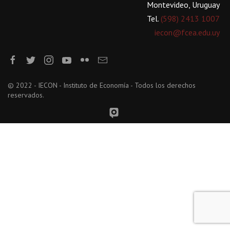
Montevideo, Uruguay
Tel.
(598) 2413 1007
iecon@fcea.edu.uy
© 2022 - IECON - Instituto de Economía - Todos los derechos
reservados.