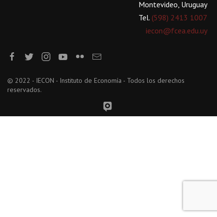
Montevideo, Uruguay
Tel.
(598) 2413 1007
iecon@fcea.edu.uy
© 2022 - IECON - Instituto de Economía - Todos los derechos
reservados.