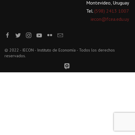
Montevideo, Uruguay
Tel.
(598) 2413 1007
iecon@fcea.edu.uy
© 2022 - IECON - Instituto de Economía - Todos los derechos
reservados.