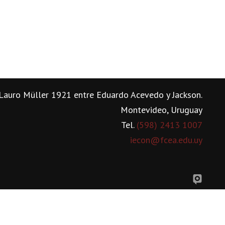
Lauro Müller 1921 entre Eduardo Acevedo y Jackson.
Montevideo, Uruguay
Tel.
(598) 2413 1007
iecon@fcea.edu.uy