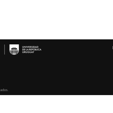
vados.