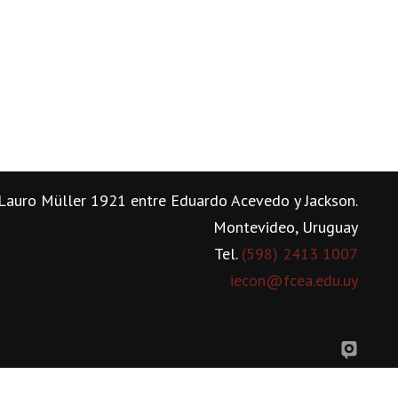
Lauro Müller 1921 entre Eduardo Acevedo y Jackson.
Montevideo, Uruguay
Tel.
(598) 2413 1007
iecon@fcea.edu.uy