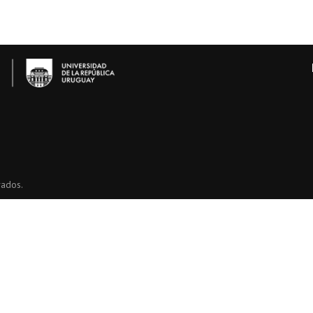
vados.