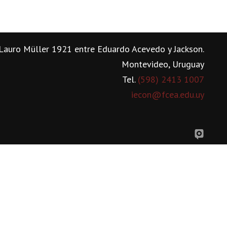
Lauro Müller 1921 entre Eduardo Acevedo y Jackson.
Montevideo, Uruguay
Tel.
(598) 2413 1007
iecon@fcea.edu.uy