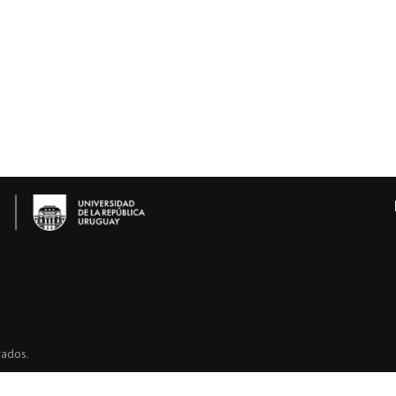
vados.