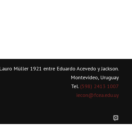
Lauro Müller 1921 entre Eduardo Acevedo y Jackson.
Montevideo, Uruguay
Tel.
(598) 2413 1007
iecon@fcea.edu.uy