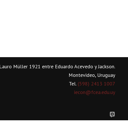
Lauro Müller 1921 entre Eduardo Acevedo y Jackson.
Montevideo, Uruguay
Tel.
(598) 2413 1007
iecon@fcea.edu.uy