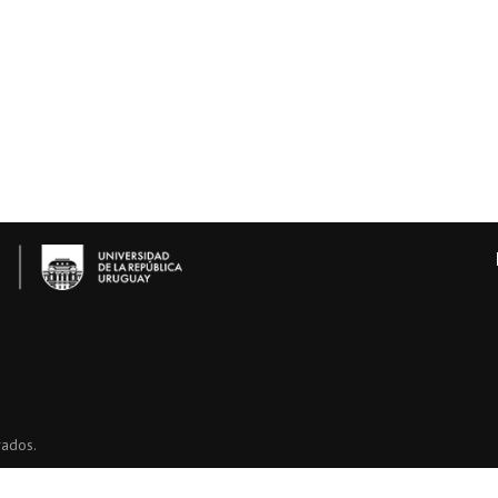
vados.