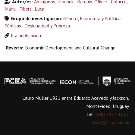
Autor/es:
Aminjonov, Ulugbek
-
Bargain, Olivier
-
Colacce,
Maira
-
Tiberti, Luca
Grupo de investigación:
Género, Economía y Políticas
Públicas
,
Desigualdad y Pobreza
Ir a publicación
Revista:
Economic Development and Cultural Change
Lauro Müller 1921 entre Eduardo Acevedo y Jackson.
Montevideo, Uruguay
Tel.
(598) 2413 1007
iecon@fcea.edu.uy