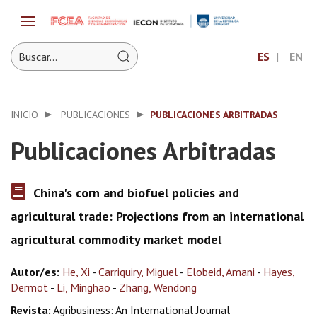
ES
EN
INICIO
PUBLICACIONES
PUBLICACIONES ARBITRADAS
Publicaciones Arbitradas
China's corn and biofuel policies and
agricultural trade: Projections from an international
agricultural commodity market model
Autor/es:
He, Xi
-
Carriquiry, Miguel
-
Elobeid, Amani
-
Hayes,
Dermot
-
Li, Minghao
-
Zhang, Wendong
Revista:
Agribusiness: An International Journal