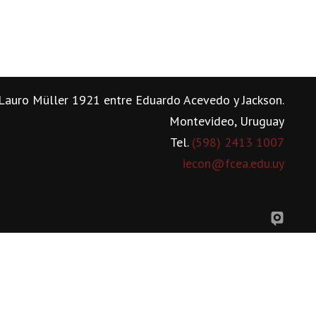
Lauro Müller 1921 entre Eduardo Acevedo y Jackson.
Montevideo, Uruguay
Tel.
(598) 2413 1007
iecon@fcea.edu.uy