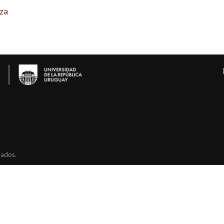
za
vados.