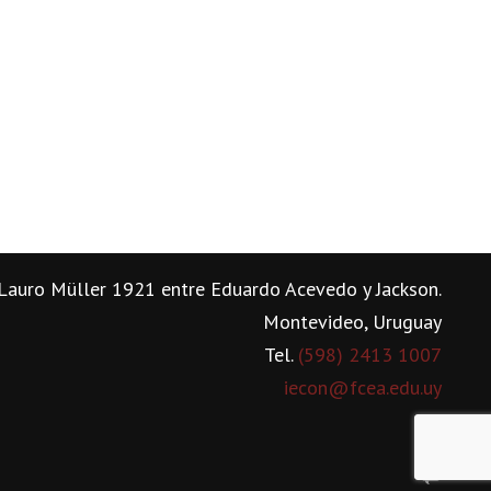
Lauro Müller 1921 entre Eduardo Acevedo y Jackson.
Montevideo, Uruguay
Tel.
(598) 2413 1007
iecon@fcea.edu.uy