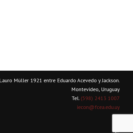
Lauro Müller 1921 entre Eduardo Acevedo y Jackson.
Montevideo, Uruguay
Tel.
(598) 2413 1007
iecon@fcea.edu.uy