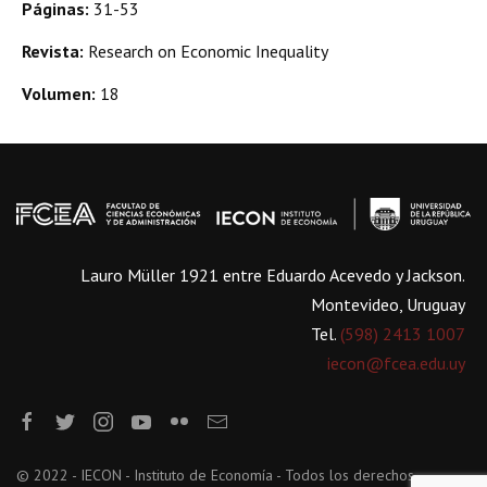
Páginas:
31-53
Revista:
Research on Economic Inequality
Volumen:
18
Lauro Müller 1921 entre Eduardo Acevedo y Jackson.
Montevideo, Uruguay
Tel.
(598) 2413 1007
iecon@fcea.edu.uy
© 2022 - IECON - Instituto de Economía - Todos los derechos