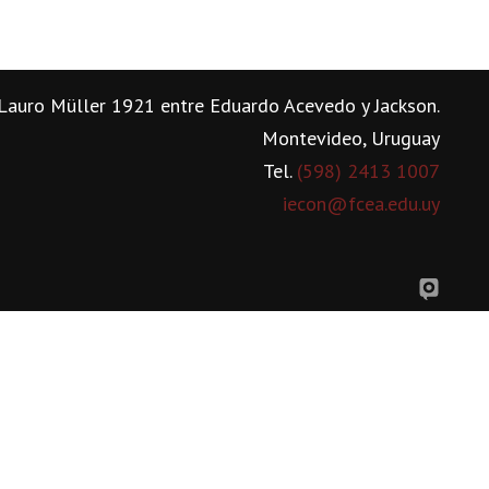
Lauro Müller 1921 entre Eduardo Acevedo y Jackson.
Montevideo, Uruguay
Tel.
(598) 2413 1007
iecon@fcea.edu.uy