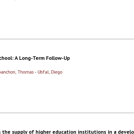
School: A Long-Term Follow-Up
banchon, Thomas
-
Ubfal, Diego
the supply of higher education institutions in a devel