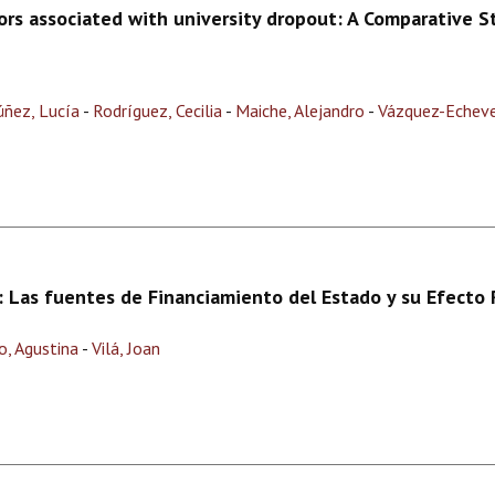
ors associated with university dropout: A Comparative 
úñez, Lucía
-
Rodríguez, Cecilia
-
Maiche, Alejandro
-
Vázquez-Echever
: Las fuentes de Financiamiento del Estado y su Efecto 
o, Agustina
-
Vilá, Joan