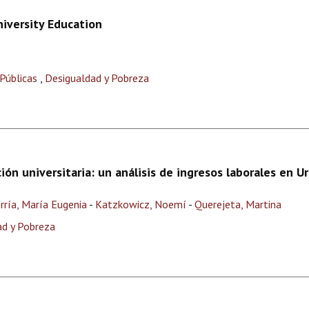
iversity Education
 Públicas
,
Desigualdad y Pobreza
ón universitaria: un análisis de ingresos laborales en U
rría, María Eugenia
-
Katzkowicz, Noemí
-
Querejeta, Martina
ad y Pobreza