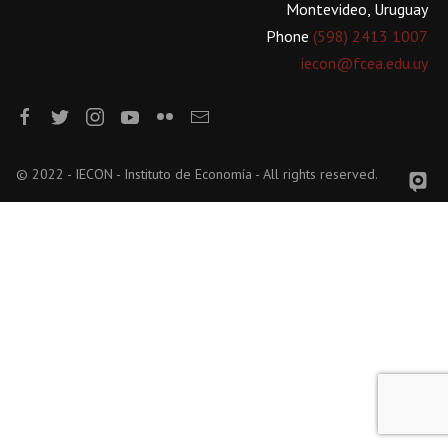
Montevideo, Uruguay
Phone
(598) 2413 1007
iecon@fcea.edu.uy
© 2022 - IECON - Instituto de Economía - All rights reserved.