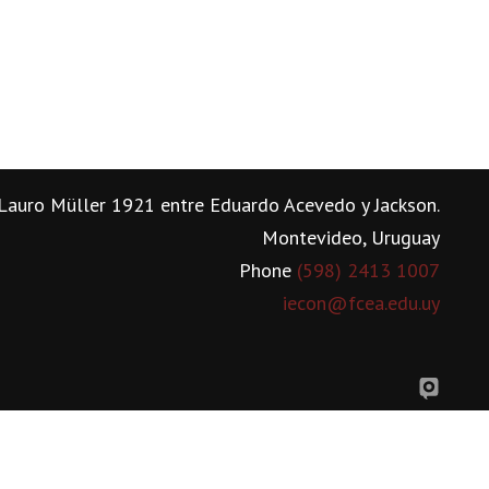
Lauro Müller 1921 entre Eduardo Acevedo y Jackson.
Montevideo, Uruguay
Phone
(598) 2413 1007
iecon@fcea.edu.uy