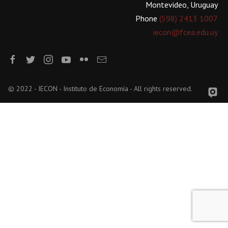
Montevideo, Uruguay
Phone
(598) 2413 1007
iecon@fcea.edu.uy
© 2022 - IECON - Instituto de Economía - All rights reserved.