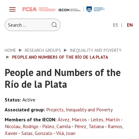
ES
EN
HOME
RESEARCH GROUPS
INEQUALITY AND POVERTY
PEOPLE AND NUMBERS OF THE RÍO DE LA PLATA
People and Numbers of the
Río de la Plata
Status:
Active
Associated group:
Projects
,
Inequality and Poverty
Members of the IECON:
Álvez, Marcos
-
Leites, Martín
-
Nicolau, Rodrigo
-
Paleo, Camila
-
Pérez, Tatiana
-
Ramos,
Xavier
-
Salas, Gonzalo
-
Vilá, Joan