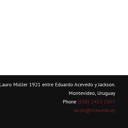
Lauro Müller 1921 entre Eduardo Acevedo y Jackson.
Montevideo, Uruguay
Phone
(598) 2413 1007
iecon@fcea.edu.uy