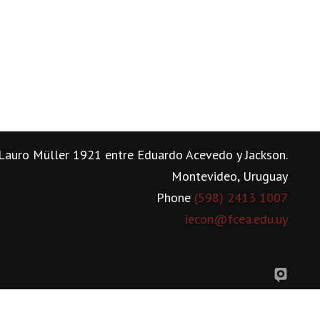
Lauro Müller 1921 entre Eduardo Acevedo y Jackson.
Montevideo, Uruguay
Phone
(598) 2413 1007
iecon@fcea.edu.uy