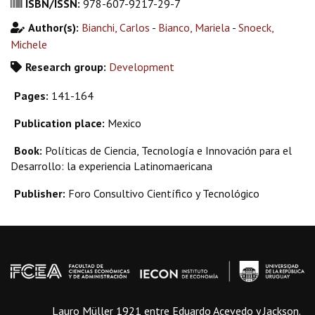
ISBN/ISSN:
978-607-9217-29-7
Author(s):
Bianchi, Carlos
-
Bianco, Mariela
-
Snoeck,
Michele
Research group:
Development
Pages:
141-164
Publication place:
Mexico
Book:
Políticas de Ciencia, Tecnología e Innovación para el
Desarrollo: la experiencia Latinomaericana
Publisher:
Foro Consultivo Científico y Tecnológico
Lauro Müller 1921 entre Eduardo Acevedo y Jackson.